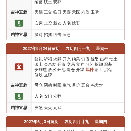
纳畜
破土
安葬
吉神宜趋
天德
三合
临日
天喜
天医
六仪
玉堂
安床
上梁
裁衣
入宅
嫁娶
凶神宜忌
厌对
招摇
四击
归忌
2027年5月24日黄历
农历四月十九
星期一
祭祀
祈福
求嗣
开光
纳采
订盟
嫁娶
出行
动土
破土
会亲友
开市
交易
立券
习艺
拆卸
起基
安碓磑
放水
开池
造仓
开渠
栽种
谢土
启钻
修坟
立碑
吉神宜趋
母仓
阴德
时阳
生气
普护
五合
鸣犬对
入宅
安门
安葬
凶神宜忌
灾煞
天火
元武
2027年6月3日黄历
农历四月廿九
星期四