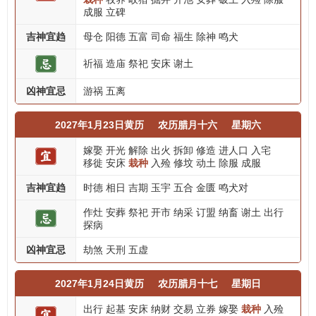
成服
立碑
吉神宜趋
母仓
阳德
五富
司命
福生
除神
鸣犬
祈福
造庙
祭祀
安床
谢土
凶神宜忌
游祸
五离
2027年1月23日黄历
农历腊月十六
星期六
嫁娶
开光
解除
出火
拆卸
修造
进人口
入宅
移徙
安床
栽种
入殓
修坟
动土
除服
成服
吉神宜趋
时德
相日
吉期
玉宇
五合
金匮
鸣犬对
作灶
安葬
祭祀
开市
纳采
订盟
纳畜
谢土
出行
探病
凶神宜忌
劫煞
天刑
五虚
2027年1月24日黄历
农历腊月十七
星期日
出行
起基
安床
纳财
交易
立券
嫁娶
栽种
入殓