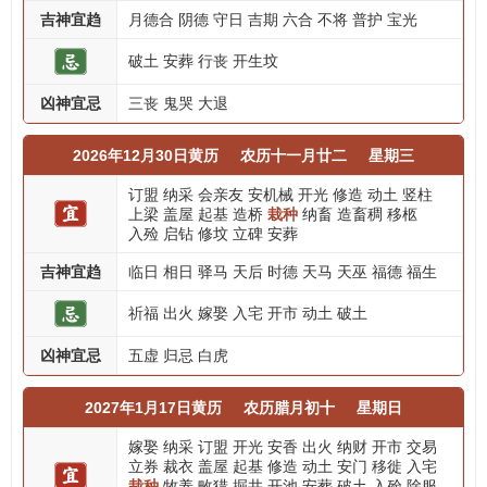
吉神宜趋
月德合
阴德
守日
吉期
六合
不将
普护
宝光
破土
安葬
行丧
开生坟
凶神宜忌
三丧
鬼哭
大退
2026年12月30日黄历
农历十一月廿二
星期三
订盟
纳采
会亲友
安机械
开光
修造
动土
竖柱
上梁
盖屋
起基
造桥
栽种
纳畜
造畜稠
移柩
入殓
启钻
修坟
立碑
安葬
吉神宜趋
临日
相日
驿马
天后
时德
天马
天巫
福德
福生
祈福
出火
嫁娶
入宅
开市
动土
破土
凶神宜忌
五虚
归忌
白虎
2027年1月17日黄历
农历腊月初十
星期日
嫁娶
纳采
订盟
开光
安香
出火
纳财
开市
交易
立券
裁衣
盖屋
起基
修造
动土
安门
移徙
入宅
栽种
牧养
畋猎
掘井
开池
安葬
破土
入殓
除服