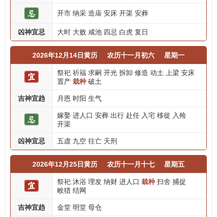
开市
纳采
造庙
安床
开渠
安葬
凶神宜忌
大时
大败
咸池
四忌
白虎
复日
2026年12月14日黄历
农历十一月初六
星期一
祭祀
祈福
求嗣
开光
拆卸
修造
动土
上梁
安床
置产
栽种
破土
吉神宜趋
月恩
时阳
生气
嫁娶
进人口
安葬
出行
赴任
入宅
移徙
入殓
开渠
凶神宜忌
五虚
九空
往亡
天刑
2026年12月25日黄历
农历十一月十七
星期五
祭祀
沐浴
理发
纳财
进人口
栽种
扫舍
捕捉
畋猎
结网
吉神宜趋
金堂
明堂
母仓