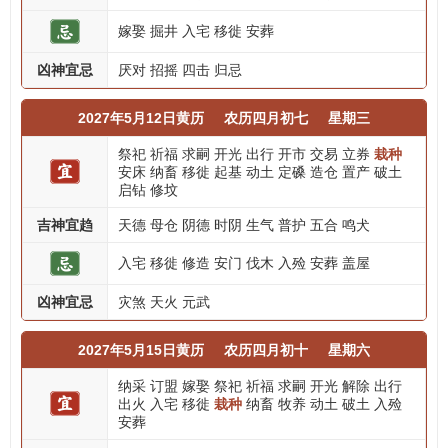
嫁娶
掘井
入宅
移徙
安葬
凶神宜忌
厌对
招摇
四击
归忌
2027年5月12日黄历
农历四月初七
星期三
祭祀
祈福
求嗣
开光
出行
开市
交易
立券
栽种
安床
纳畜
移徙
起基
动土
定磉
造仓
置产
破土
启钻
修坟
吉神宜趋
天德
母仓
阴德
时阴
生气
普护
五合
鸣犬
入宅
移徙
修造
安门
伐木
入殓
安葬
盖屋
凶神宜忌
灾煞
天火
元武
2027年5月15日黄历
农历四月初十
星期六
纳采
订盟
嫁娶
祭祀
祈福
求嗣
开光
解除
出行
出火
入宅
移徙
栽种
纳畜
牧养
动土
破土
入殓
安葬