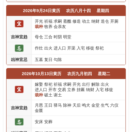
2026年9月24日黄历
农历八月十四
星期四
开光
祈福
求嗣
斋醮
修造
动土
纳财
造仓
开厕
栽种
牧养
会亲友
吉神宜趋
母仓
三合
时阴
明堂
作灶
出火
进人口
开渠
入宅
移徙
祭祀
凶神宜忌
五墓
复日
勾陈
2026年10月13日黄历
农历九月初四
星期二
嫁娶
祭祀
祈福
求嗣
开光
出行
解除
出火
进人口
开市
交易
立券
挂匾
纳财
入宅
移徙
栽种
破土
谢土
月恩
王日
驿马
除神
天后
鸣犬
金堂
生气
六仪
吉神宜趋
金匮
安床
安葬