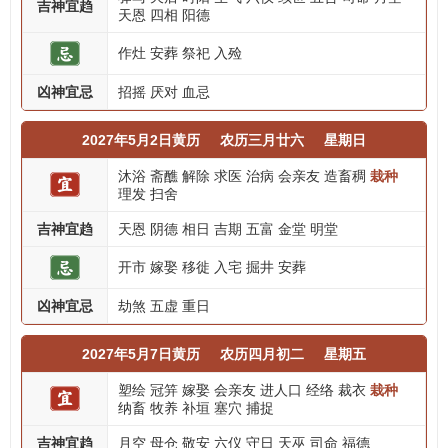
吉神宜趋
天恩
四相
阳德
作灶
安葬
祭祀
入殓
凶神宜忌
招摇
厌对
血忌
2027年5月2日黄历
农历三月廿六
星期日
沐浴
斋醮
解除
求医
治病
会亲友
造畜稠
栽种
理发
扫舍
吉神宜趋
天恩
阴德
相日
吉期
五富
金堂
明堂
开市
嫁娶
移徙
入宅
掘井
安葬
凶神宜忌
劫煞
五虚
重日
2027年5月7日黄历
农历四月初二
星期五
塑绘
冠笄
嫁娶
会亲友
进人口
经络
裁衣
栽种
纳畜
牧养
补垣
塞穴
捕捉
吉神宜趋
月空
母仓
敬安
六仪
守日
天巫
司命
福德