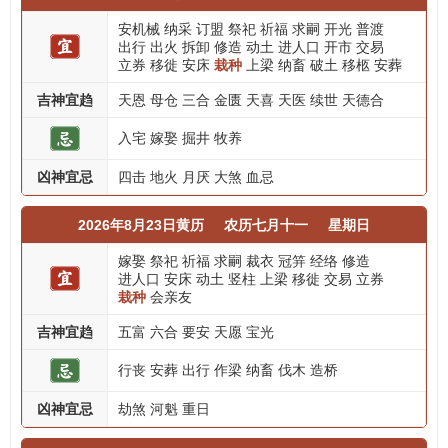
安机械
纳采
订盟
祭祀
祈福
求嗣
开光
普渡
出行
出火
拆卸
修造
动土
进人口
开市
交易
立券
移徙
安床
栽种
上梁
纳畜
破土
移柩
安葬
吉神宜趋
天恩
母仓
三合
金匮
天喜
天医
续世
天德合
入宅
嫁娶
掘井
牧养
凶神宜忌
四击
地火
月厌
大煞
血忌
2026年8月23日黄历
农历七月十一
星期日
嫁娶
祭祀
祈福
求嗣
裁衣
冠笄
经络
修造
进人口
安床
动土
竖柱
上梁
移徙
交易
立券
栽种
会亲友
吉神宜趋
五富
六合
要安
天愿
宝光
行丧
安葬
出行
作梁
纳畜
伐木
造桥
凶神宜忌
劫煞
河魁
重日