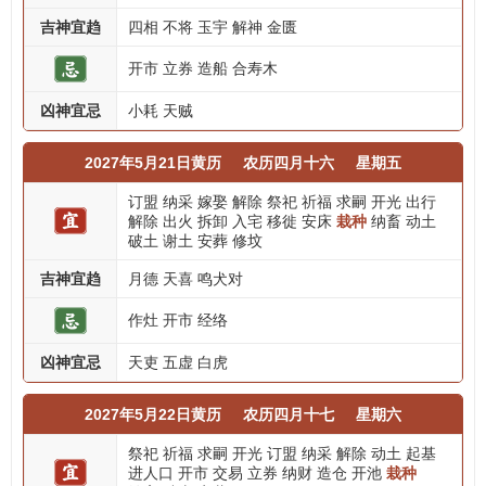
吉神宜趋
四相
不将
玉宇
解神
金匮
开市
立券
造船
合寿木
凶神宜忌
小耗
天贼
2027年5月21日黄历
农历四月十六
星期五
订盟
纳采
嫁娶
解除
祭祀
祈福
求嗣
开光
出行
解除
出火
拆卸
入宅
移徙
安床
栽种
纳畜
动土
破土
谢土
安葬
修坟
吉神宜趋
月德
天喜
鸣犬对
作灶
开市
经络
凶神宜忌
天吏
五虚
白虎
2027年5月22日黄历
农历四月十七
星期六
祭祀
祈福
求嗣
开光
订盟
纳采
解除
动土
起基
进人口
开市
交易
立券
纳财
造仓
开池
栽种