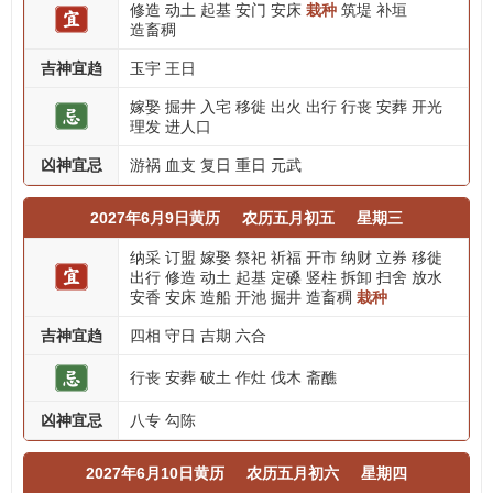
修造
动土
起基
安门
安床
栽种
筑堤
补垣
造畜稠
吉神宜趋
玉宇
王日
嫁娶
掘井
入宅
移徙
出火
出行
行丧
安葬
开光
理发
进人口
凶神宜忌
游祸
血支
复日
重日
元武
2027年6月9日黄历
农历五月初五
星期三
纳采
订盟
嫁娶
祭祀
祈福
开市
纳财
立券
移徙
出行
修造
动土
起基
定磉
竖柱
拆卸
扫舍
放水
安香
安床
造船
开池
掘井
造畜稠
栽种
吉神宜趋
四相
守日
吉期
六合
行丧
安葬
破土
作灶
伐木
斋醮
凶神宜忌
八专
勾陈
2027年6月10日黄历
农历五月初六
星期四