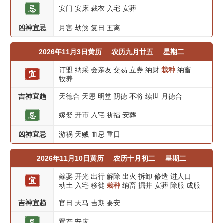
安门
安床
裁衣
入宅
安葬
凶神宜忌
月害
劫煞
复日
五离
2026年11月3日黄历
农历九月廿五
星期二
订盟
纳采
会亲友
交易
立券
纳财
栽种
纳畜
牧养
吉神宜趋
天德合
天恩
明堂
阴德
不将
续世
月德合
嫁娶
开市
入宅
祈福
安葬
凶神宜忌
游祸
天贼
血忌
重日
2026年11月10日黄历
农历十月初二
星期二
嫁娶
开光
出行
解除
出火
拆卸
修造
进人口
动土
入宅
移徙
栽种
纳畜
掘井
安葬
除服
成服
吉神宜趋
官日
天马
吉期
要安
置产
安床