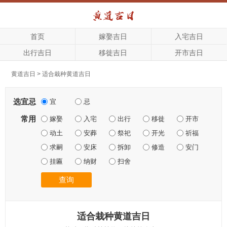
首页
嫁娶吉日
入宅吉日
出行吉日
移徙吉日
开市吉日
黄道吉日
>
适合栽种黄道吉日
选宜忌
宜
忌
常用
嫁娶
入宅
出行
移徙
开市
动土
安葬
祭祀
开光
祈福
求嗣
安床
拆卸
修造
安门
挂匾
纳财
扫舍
查询
适合栽种黄道吉日