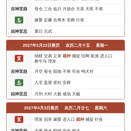
吉神宜趋
母仓
三合
临日
月德合
天喜
天医
不将
嫁娶
定磉
合寿木
安葬
行丧
凶神宜忌
重日
元武
2027年3月22日黄历
农历二月十五
星期一
纳财
交易
立券
栽种
捕捉
结网
取渔
进人口
教牛马
理发
吉神宜趋
月空
母仓
阳德
不将
司命
鸣犬对
入宅
盖屋
竖柱
安葬
凶神宜忌
月刑
大时
大败
咸池
天贼
2027年4月3日黄历
农历二月廿七
星期六
理发
冠笄
嫁娶
进人口
栽种
捕捉
针灸
吉神宜趋
天恩
母仓
阳德
司命
鸣犬