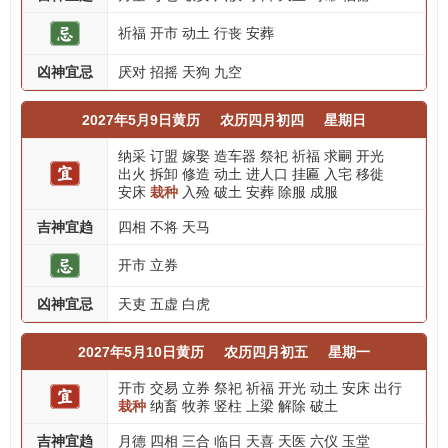
祈福
开市
动土
行丧
安葬
凶神宜忌
厌对
招摇
天狗
九空
2027年5月9日黄历
农历四月初四
星期日
纳采
订盟
嫁娶
造车器
祭祀
祈福
求嗣
开光
出火
拆卸
修造
动土
进人口
挂匾
入宅
移徙
安床
栽种
入殓
破土
安葬
除服
成服
吉神宜趋
四相
不将
天马
开市
立券
凶神宜忌
天吏
五虚
白虎
2027年5月10日黄历
农历四月初五
星期一
开市
交易
立券
祭祀
祈福
开光
动土
安床
出行
栽种
纳畜
牧养
竖柱
上梁
解除
破土
吉神宜趋
月德
四相
三合
临日
天喜
天医
六仪
玉堂