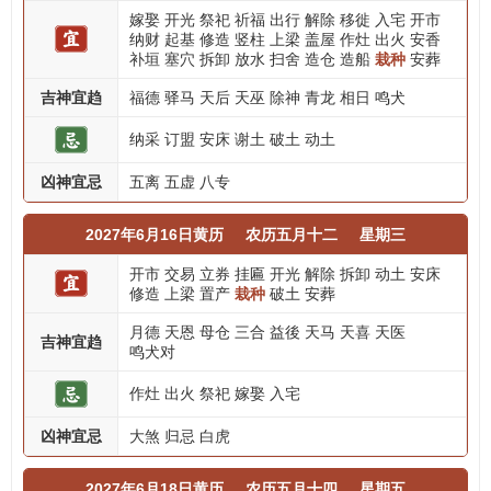
嫁娶
开光
祭祀
祈福
出行
解除
移徙
入宅
开市
纳财
起基
修造
竖柱
上梁
盖屋
作灶
出火
安香
补垣
塞穴
拆卸
放水
扫舍
造仓
造船
栽种
安葬
吉神宜趋
福德
驿马
天后
天巫
除神
青龙
相日
鸣犬
纳采
订盟
安床
谢土
破土
动土
凶神宜忌
五离
五虚
八专
2027年6月16日黄历
农历五月十二
星期三
开市
交易
立券
挂匾
开光
解除
拆卸
动土
安床
修造
上梁
置产
栽种
破土
安葬
月德
天恩
母仓
三合
益後
天马
天喜
天医
吉神宜趋
鸣犬对
作灶
出火
祭祀
嫁娶
入宅
凶神宜忌
大煞
归忌
白虎
2027年6月18日黄历
农历五月十四
星期五