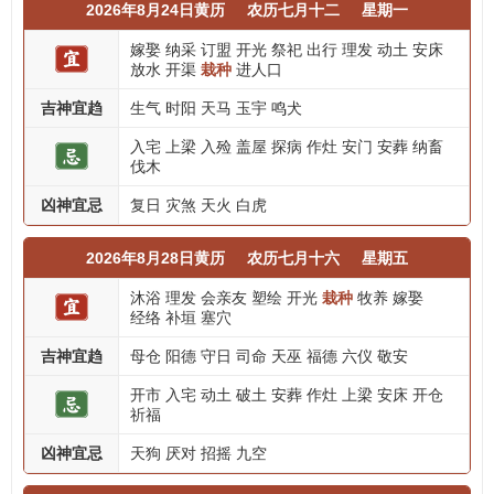
2026年8月24日黄历
农历七月十二
星期一
嫁娶
纳采
订盟
开光
祭祀
出行
理发
动土
安床
放水
开渠
栽种
进人口
吉神宜趋
生气
时阳
天马
玉宇
鸣犬
入宅
上梁
入殓
盖屋
探病
作灶
安门
安葬
纳畜
伐木
凶神宜忌
复日
灾煞
天火
白虎
2026年8月28日黄历
农历七月十六
星期五
沐浴
理发
会亲友
塑绘
开光
栽种
牧养
嫁娶
经络
补垣
塞穴
吉神宜趋
母仓
阳德
守日
司命
天巫
福德
六仪
敬安
开市
入宅
动土
破土
安葬
作灶
上梁
安床
开仓
祈福
凶神宜忌
天狗
厌对
招摇
九空