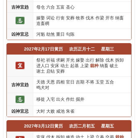
吉神宜趋
母仓
六合
五富
圣心
嫁娶
词讼
行丧
安葬
牧养
伐木
作梁
开市
纳畜
造畜稠
凶神宜忌
河魁
劫煞
重日
勾陈
2027年2月17日黄历
农历正月十二
星期三
祭祀
祈福
求嗣
开光
嫁娶
出行
解除
伐木
拆卸
进人口
安床
动土
起基
上梁
栽种
纳畜
破土
谢土
启钻
安葬
天德
天恩
四相
官日
吉期
不将
玉堂
五合
吉神宜趋
鸣犬对
移徙
入宅
出火
作灶
掘井
凶神宜忌
大时
大败
咸池
朱雀
2027年3月12日黄历
农历二月初五
星期五
安床
伐木
拆卸
修造
动土
上梁
立券
交易
栽种