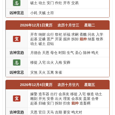
破土
动土
安门
作灶
开市
交易
凶神宜忌
小耗
天贼
土符
2026年12月1日黄历
农历十月廿三
星期二
开市
纳财
出行
祭祀
祈福
求嗣
斋醮
问名
入学
起基
定磉
置产
开渠
掘井
拆卸
栽种
纳畜
牧养
动土
破土
启钻
吉神宜趋
月德合
天恩
母仓
时阳
生气
圣心
除神
鸣犬
移徙
入宅
出火
入殓
安葬
凶神宜忌
灾煞
天火
五离
朱雀
2026年12月4日黄历
农历十月廿六
星期五
嫁娶
造车器
出行
会亲友
移徙
入宅
修造
动土
雕刻
开光
安香
出火
理发
会亲友
盖屋
合脊
起基
归岫
安门
拆卸
扫舍
栽种
造畜稠
吉神宜趋
天恩
官日
天马
吉期
要安
鸣犬对