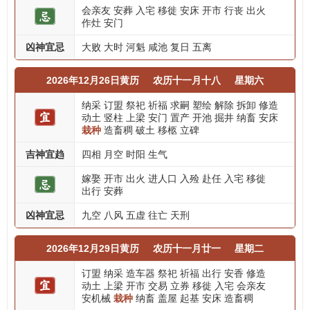
会亲友
安葬
入宅
移徙
安床
开市
行丧
出火
作灶
安门
凶神宜忌
大败
大时
河魁
咸池
复日
五离
2026年12月26日黄历
农历十一月十八
星期六
纳采
订盟
祭祀
祈福
求嗣
塑绘
解除
拆卸
修造
动土
竖柱
上梁
安门
置产
开池
掘井
纳畜
安床
栽种
造畜稠
破土
移柩
立碑
吉神宜趋
四相
月空
时阳
生气
嫁娶
开市
出火
进人口
入殓
赴任
入宅
移徙
出行
安葬
凶神宜忌
九空
八风
五虚
往亡
天刑
2026年12月29日黄历
农历十一月廿一
星期二
订盟
纳采
造车器
祭祀
祈福
出行
安香
修造
动土
上梁
开市
交易
立券
移徙
入宅
会亲友
安机械
栽种
纳畜
盖屋
起基
安床
造畜稠