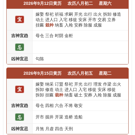
2026年9月12日黄历
农历八月初二
星期六
嫁娶
祭祀
祈福
求嗣
开光
出行
出火
拆卸
修造
动土
进人口
入宅
移徙
安床
开市
交易
立券
挂匾
栽种
纳畜
入殓
安葬
除服
成服
吉神宜趋
母仓
三合
时阴
金柜
凶神宜忌
勾陈
2026年9月15日黄历
农历八月初五
星期二
嫁娶
纳采
订盟
祭祀
开光
出行
理发
作梁
出火
拆卸
修造
动土
进人口
入宅
移徙
安床
移徙
拆卸
挂匾
栽种
纳畜
破土
安葬
入殓
除服
成服
吉神宜趋
母仓
四相
六合
不将
敬安
开市
掘井
开渠
造桥
造船
凶神宜忌
月煞
月虚
四击
天刑