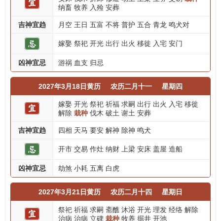
纳畜
牧养
入殓
安葬
吉神宜趋
月空
王日
五富
不将
普护
五合
青龙
鸣犬对
嫁娶
祭祀
开光
出行
出火
移徙
入宅
安门
凶神宜忌
游祸
血支
归忌
2027年3月18日黄历
农历二月十一
星期四
嫁娶
开光
祭祀
祈福
求嗣
出行
出火
入宅
移徙
解除
栽种
伐木
破土
谢土
安葬
吉神宜趋
四相
天马
要安
解神
除神
鸣犬
开市
交易
作灶
纳财
上梁
安床
盖屋
造船
凶神宜忌
劫煞
小耗
五离
白虎
2027年3月21日黄历
农历二月十四
星期日
祭祀
祈福
求嗣
斋醮
沐浴
开光
理发
经络
解除
治病
治病
立碑
栽种
牧养
掘井
开池