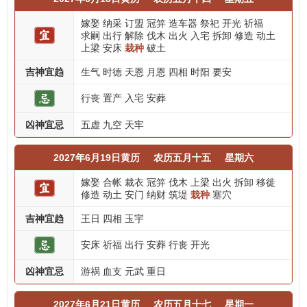
嫁娶
纳采
订盟
冠笄
造车器
祭祀
开光
祈福
求嗣
出行
解除
伐木
出火
入宅
拆卸
修造
动土
上梁
安床
栽种
破土
吉神宜趋
生气
时德
天恩
月恩
四相
时阳
要安
行丧
置产
入宅
安葬
凶神宜忌
五虚
九空
天牢
2027年6月19日黄历
农历五月十五
星期六
嫁娶
合帐
裁衣
冠笄
伐木
上梁
出火
拆卸
移徙
修造
动土
安门
纳财
筑堤
栽种
塞穴
吉神宜趋
王日
四相
玉宇
安床
祈福
出行
安葬
行丧
开光
凶神宜忌
游祸
血支
元武
重日
2027年6月21日黄历
农历五月十七
星期一