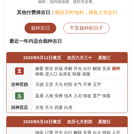
栽种，指种植植物、接枝等农事。
其他付费择吉日：
顺应天时地利，择取上等吉日
栽种吉日
不宜栽种的日子
最近一年内适合栽种吉日
2026年8月12日黄历
农历六月三十
星期三
嫁娶
祭祀
祈福
求嗣
开光
出行
解除
安床
栽种
移柩
进人口
会亲友
除服
成服
吉神宜趋
天德
玉堂
天马
时阳
生气
不将
玉宇
盖屋
入殓
安葬
伐木
入宅
移徙
置产
纳畜
凶神宜忌
灾煞
天火
四废
白虎
2026年8月16日黄历
农历七月初四
星期日
纳采
订盟
开光
出行
解除
安香
出火
拆卸
入宅