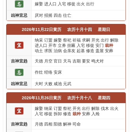
嫁娶
进人口
入宅
移徙
出火
出行
凶神宜忌
厌对
招摇
四击
往亡
2026年11月22日黄历
农历十月十四
星期日
纳采
订盟
嫁娶
祭祀
祈福
求嗣
开光
出行
解除
进人口
开市
立券
挂匾
入宅
移徙
安门
栽种
动土
求医
治病
会亲友
起基
修造
盖屋
安葬
吉神宜趋
天德
月空
官日
天马
吉期
要安
鸣犬对
作灶
经络
安床
凶神宜忌
大时
大败
咸池
元武
2026年11月26日黄历
农历十月十八
星期四
嫁娶
纳采
订盟
祭祀
开光
出行
解除
伐木
出火
入宅
移徙
拆卸
修造
栽种
安葬
入殓
吉神宜趋
月德
四相
阳德
解神
司命