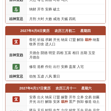
纳财
开市
安葬
破土
凶神宜忌
月刑
大时
大败
咸池
天贼
四耗
2027年4月8日黄历
农历三月初二
星期四
祭祀
祈福
求嗣
开光
纳采
订盟
解除
栽种
纳畜
牧养
扫舍
进人口
天德合
阴德
明堂
四相
五富
相日
吉期
玉堂
吉神宜趋
月德合
修坟
造桥
作灶
出行
安葬
盖屋
入宅
凶神宜忌
劫煞
五虚
八风
重日
2027年4月17日黄历
农历三月十一
星期六
安香
出火
纳采
订盟
嫁娶
开市
立券
交易
挂匾
开光
出行
解除
安床
栽种
置产
拆卸
修造
动土
驿马
天后
时阳
生气
六仪
续世
五合
司命
月空