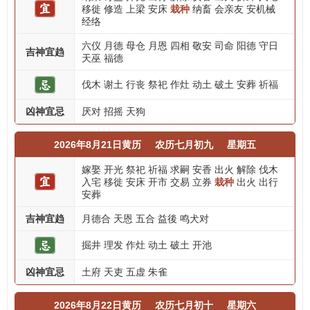
移徙
修造
上梁
安床
栽种
纳畜
会亲友
安机械
经络
六仪
月德
母仓
月恩
四相
敬安
司命
阳德
守日
吉神宜趋
天巫
福德
伐木
谢土
行丧
祭祀
作灶
动土
破土
安葬
祈福
凶神宜忌
厌对
招摇
天狗
2026年8月21日黄历
农历七月初九
星期五
嫁娶
开光
祭祀
祈福
求嗣
安香
出火
解除
伐木
入宅
移徙
安床
开市
交易
立券
栽种
出火
出行
安葬
吉神宜趋
月德合
天恩
五合
益後
鸣犬对
掘井
理发
作灶
动土
破土
开池
凶神宜忌
土府
天吏
五虚
朱雀
2026年8月22日黄历
农历七月初十
星期六