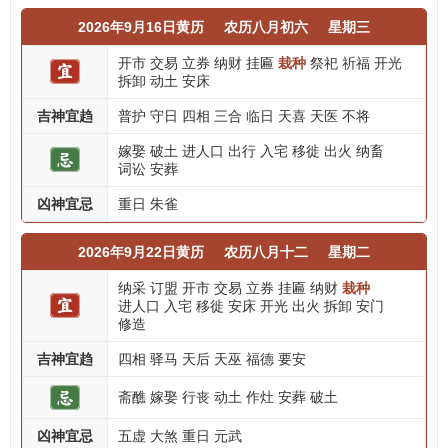
2026年9月16日黄历
农历八月初六
星期三
开市
交易
立券
纳财
挂匾
栽种
祭祀
祈福
开光
拆卸
动土
安床
吉神宜趋
普护
守日
四相
三合
临日
天喜
天医
不将
嫁娶
破土
进人口
出行
入宅
移徙
出火
纳畜
词讼
安葬
凶神宜忌
重日
朱雀
2026年9月22日黄历
农历八月十二
星期二
纳采
订盟
开市
交易
立券
挂匾
纳财
栽种
进人口
入宅
移徙
安床
开光
出火
拆卸
安门
修造
吉神宜趋
四相
驿马
天后
天巫
福德
要安
斋醮
嫁娶
行丧
动土
作灶
安葬
破土
凶神宜忌
五虚
大煞
重日
元武