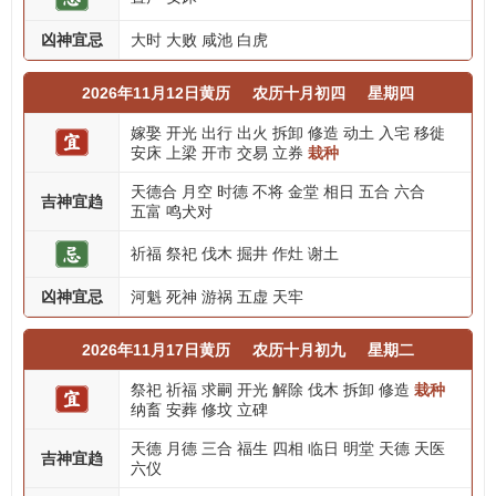
凶神宜忌
大时
大败
咸池
白虎
2026年11月12日黄历
农历十月初四
星期四
嫁娶
开光
出行
出火
拆卸
修造
动土
入宅
移徙
安床
上梁
开市
交易
立券
栽种
天德合
月空
时德
不将
金堂
相日
五合
六合
吉神宜趋
五富
鸣犬对
祈福
祭祀
伐木
掘井
作灶
谢土
凶神宜忌
河魁
死神
游祸
五虚
天牢
2026年11月17日黄历
农历十月初九
星期二
祭祀
祈福
求嗣
开光
解除
伐木
拆卸
修造
栽种
纳畜
安葬
修坟
立碑
天德
月德
三合
福生
四相
临日
明堂
天德
天医
吉神宜趋
六仪