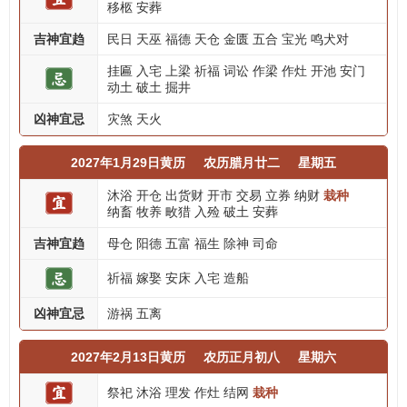
移柩
安葬
吉神宜趋
民日
天巫
福德
天仓
金匮
五合
宝光
鸣犬对
挂匾
入宅
上梁
祈福
词讼
作梁
作灶
开池
安门
动土
破土
掘井
凶神宜忌
灾煞
天火
2027年1月29日黄历
农历腊月廿二
星期五
沐浴
开仓
出货财
开市
交易
立券
纳财
栽种
纳畜
牧养
畋猎
入殓
破土
安葬
吉神宜趋
母仓
阳德
五富
福生
除神
司命
祈福
嫁娶
安床
入宅
造船
凶神宜忌
游祸
五离
2027年2月13日黄历
农历正月初八
星期六
祭祀
沐浴
理发
作灶
结网
栽种