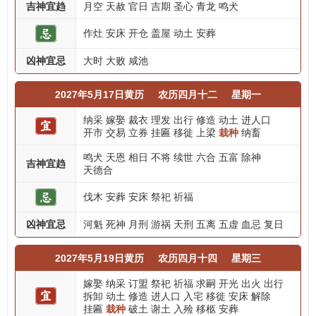
吉神宜趋
月空
天赦
官日
吉期
圣心
青龙
鸣犬
作灶
安床
开仓
盖屋
动土
安葬
凶神宜忌
大时
大败
咸池
2027年5月17日黄历
农历四月十二
星期一
纳采
嫁娶
裁衣
理发
出行
修造
动土
进人口
开市
交易
立券
挂匾
移徙
上梁
栽种
纳畜
鸣犬
天恩
相日
不将
续世
六合
五富
除神
吉神宜趋
天德合
伐木
安葬
安床
祭祀
祈福
凶神宜忌
河魁
死神
月刑
游祸
天刑
五离
五虚
血忌
复日
2027年5月19日黄历
农历四月十四
星期三
嫁娶
纳采
订盟
祭祀
祈福
求嗣
开光
出火
出行
拆卸
动土
修造
进人口
入宅
移徙
安床
解除
挂匾
栽种
破土
谢土
入殓
移柩
安葬