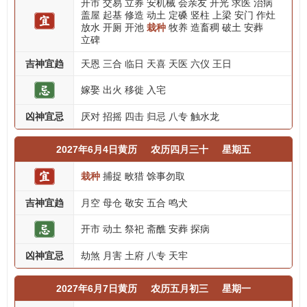
开市
交易
立券
安机械
会亲友
开光
求医
治病
盖屋
起基
修造
动土
定磉
竖柱
上梁
安门
作灶
放水
开厕
开池
栽种
牧养
造畜稠
破土
安葬
立碑
吉神宜趋
天恩
三合
临日
天喜
天医
六仪
王日
嫁娶
出火
移徙
入宅
凶神宜忌
厌对
招摇
四击
归忌
八专
触水龙
2027年6月4日黄历
农历四月三十
星期五
栽种
捕捉
畋猎
馀事勿取
吉神宜趋
月空
母仓
敬安
五合
鸣犬
开市
动土
祭祀
斋醮
安葬
探病
凶神宜忌
劫煞
月害
土府
八专
天牢
2027年6月7日黄历
农历五月初三
星期一