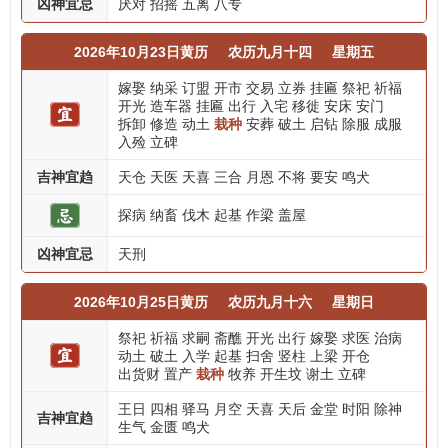
凶神宜忌
厌对
招摇
五离
八专
2026年10月23日黄历
农历九月十四
星期五
嫁娶
纳采
订盟
开市
交易
立券
挂匾
祭祀
祈福
开光
造车器
挂匾
出行
入宅
移徙
安床
安门
拆卸
修造
动土
栽种
安葬
破土
启钻
除服
成服
入殓
立碑
吉神宜趋
天仓
天医
天喜
三合
月恩
不将
要安
鸣犬
探病
纳畜
伐木
起基
作梁
盖屋
凶神宜忌
天刑
2026年10月25日黄历
农历九月十六
星期日
祭祀
祈福
求嗣
斋醮
开光
出行
嫁娶
求医
治病
动土
破土
入学
起基
扫舍
竖柱
上梁
开仓
出货财
置产
栽种
牧养
开生坟
谢土
立碑
王日
四相
驿马
月空
天喜
天后
金堂
时阳
除神
吉神宜趋
生气
金匮
鸣犬