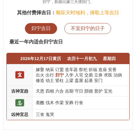
归宁，新娘出嫁三天便回门。
其他付费择吉日：
顺应天时地利，择取上等吉日
归宁吉日
不宜归宁的日子
最近一年内适合归宁吉日
2026年12月17日黄历
农历十一月初九
星期四
嫁娶
纳采
订盟
造车器
祭祀
祈福
造庙
安香
出火
出行
归宁
入学
入宅
交易
立券
求医
治病
修造
动土
竖柱
上梁
盖屋
起基
安门
吉神宜趋
天恩
四相
六合
吉期
守日
阴德
普护
宝光
斋醮
伐木
作梁
安葬
行丧
凶神宜忌
三丧
鬼哭