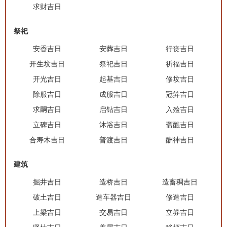
求财吉日
祭祀
安香吉日
安葬吉日
行丧吉日
开生坟吉日
祭祀吉日
祈福吉日
开光吉日
起基吉日
修坟吉日
除服吉日
成服吉日
冠笄吉日
求嗣吉日
启钻吉日
入殓吉日
立碑吉日
沐浴吉日
斋醮吉日
合寿木吉日
普渡吉日
酬神吉日
建筑
掘井吉日
造桥吉日
造畜稠吉日
破土吉日
造车器吉日
修造吉日
上梁吉日
交易吉日
立券吉日