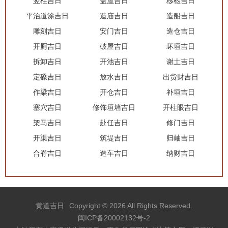
竖柱吉日
盖屋吉日
移柩吉日
平治道涂吉日
造庙吉日
造船吉日
雕刻吉日
安门吉日
造仓吉日
开厕吉日
破屋吉日
坏垣吉日
拆卸吉日
开池吉日
谢土吉日
定磉吉日
放水吉日
出货财吉日
作梁吉日
开仓吉日
补垣吉日
塞穴吉日
修饰垣墙吉日
开柱眼吉日
架马吉日
赴任吉日
修门吉日
开渠吉日
筑堤吉日
归岫吉日
合脊吉日
造车吉日
纳财吉日
黄道吉日
Copyright © 2026 All Rights Reserved.
闽ICP备20002132号-2