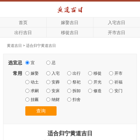
首页
嫁娶吉日
入宅吉日
出行吉日
移徙吉日
开市吉日
黄道吉日
>
适合归宁黄道吉日
选宜忌
宜
忌
常用
嫁娶
入宅
出行
移徙
开市
动土
安葬
祭祀
开光
祈福
求嗣
安床
拆卸
修造
安门
挂匾
纳财
扫舍
查询
适合归宁黄道吉日