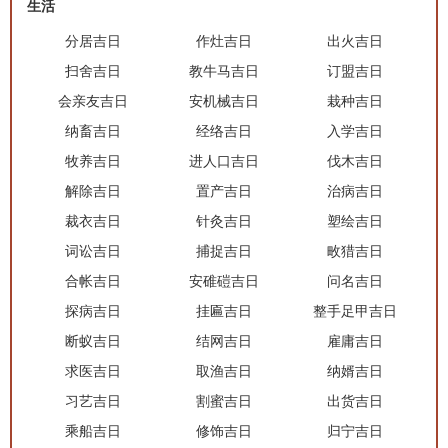
生活
分居吉日
作灶吉日
出火吉日
扫舍吉日
教牛马吉日
订盟吉日
会亲友吉日
安机械吉日
栽种吉日
纳畜吉日
经络吉日
入学吉日
牧养吉日
进人口吉日
伐木吉日
解除吉日
置产吉日
治病吉日
裁衣吉日
针灸吉日
塑绘吉日
词讼吉日
捕捉吉日
畋猎吉日
合帐吉日
安碓磑吉日
问名吉日
探病吉日
挂匾吉日
整手足甲吉日
断蚁吉日
结网吉日
雇庸吉日
求医吉日
取渔吉日
纳婿吉日
习艺吉日
割蜜吉日
出货吉日
乘船吉日
修饰吉日
归宁吉日