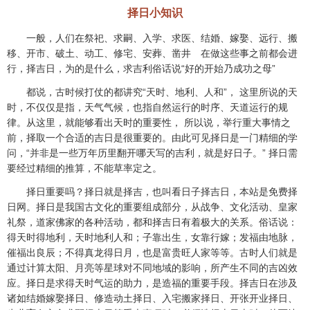
择日小知识
一般，人们在祭祀、求嗣、入学、求医、结婚、嫁娶、远行、搬
移、开市、破土、动工、修宅、安葬、凿井 在做这些事之前都会进
行，择吉日，为的是什么，求吉利俗话说“好的开始乃成功之母”
都说，古时候打仗的都讲究“天时、地利、人和”， 这里所说的天
时，不仅仅是指，天气气候，也指自然运行的时序、天道运行的规
律。从这里，就能够看出天时的重要性， 所以说，举行重大事情之
前，择取一个合适的吉日是很重要的。由此可见择日是一门精细的学
问，“并非是一些万年历里翻开哪天写的吉利，就是好日子。” 择日需
要经过精细的推算，不能草率定之。
择日重要吗？择日就是择吉，也叫看日子择吉日，本站是免费择
日网。择日是我国古文化的重要组成部分，从战争、文化活动、皇家
礼祭，道家佛家的各种活动，都和择吉日有着极大的关系。俗话说：
得天时得地利，天时地利人和；子靠出生，女靠行嫁；发福由地脉，
催福出良辰；不得真龙得日月，也是富贵旺人家等等。古时人们就是
通过计算太阳、月亮等星球对不同地域的影响，所产生不同的吉凶效
应。择日是求得天时气运的助力，是造福的重要手段。择吉日在涉及
诸如结婚嫁娶择日、修造动土择日、入宅搬家择日、开张开业择日、