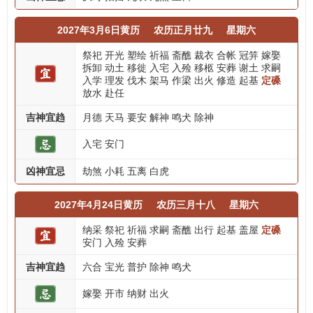
2027年3月6日黄历
农历正月廿九
星期六
祭祀
开光
塑绘
祈福
斋醮
裁衣
合帐
冠笄
嫁娶
拆卸
动土
移徙
入宅
入殓
移柩
安葬
谢土
求嗣
入学
理发
伐木
架马
作梁
出火
修造
起基
定磉
放水
赴任
吉神宜趋
月德
天马
要安
解神
鸣犬
除神
入宅
安门
凶神宜忌
劫煞
小耗
五离
白虎
2027年4月24日黄历
农历三月十八
星期六
纳采
祭祀
祈福
求嗣
斋醮
出行
起基
盖屋
定磉
安门
入殓
安葬
吉神宜趋
六合
宝光
普护
除神
鸣犬
嫁娶
开市
纳财
出火