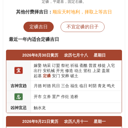
定磉，平建基，固定石磉。
其他付费择吉日：
顺应天时地利，择取上等吉日
定磉吉日
不宜定磉的日子
最近一年内适合定磉吉日
2026年8月30日黄历
农历七月十八
星期日
嫁娶
纳采
订盟
祭祀
祈福
斋醮
普渡
移徙
入宅
出行
安机械
开光
修造
动土
竖柱
上梁
盖屋
起基
定磉
安门
安葬
破土
吉神宜趋
月德
时德
民日
三合
福生
临日
时阴
青龙
鸣犬
开市
立券
置产
作灶
造桥
凶神宜忌
触水龙
2026年9月21日黄历
农历八月十一
星期一