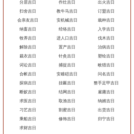
分居吉日
作灶吉日
出火吉日
扫舍吉日
教牛马吉日
订盟吉日
会亲友吉日
安机械吉日
栽种吉日
纳畜吉日
经络吉日
入学吉日
牧养吉日
进人口吉日
伐木吉日
解除吉日
置产吉日
治病吉日
裁衣吉日
针灸吉日
塑绘吉日
词讼吉日
捕捉吉日
畋猎吉日
合帐吉日
安碓磑吉日
问名吉日
探病吉日
挂匾吉日
整手足甲吉日
断蚁吉日
结网吉日
雇庸吉日
求医吉日
取渔吉日
纳婿吉日
习艺吉日
割蜜吉日
出货吉日
乘船吉日
修饰吉日
归宁吉日
求财吉日