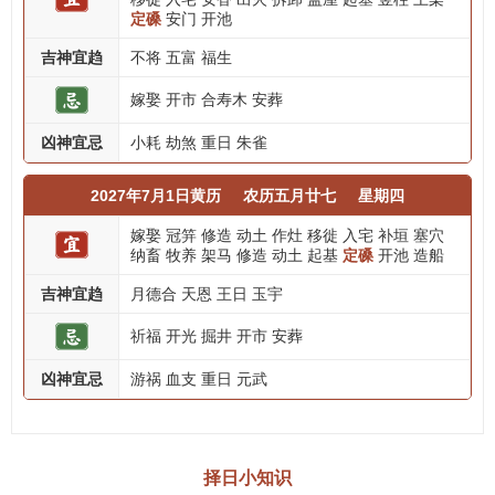
定磉
安门
开池
吉神宜趋
不将
五富
福生
嫁娶
开市
合寿木
安葬
凶神宜忌
小耗
劫煞
重日
朱雀
2027年7月1日黄历
农历五月廿七
星期四
嫁娶
冠笄
修造
动土
作灶
移徙
入宅
补垣
塞穴
纳畜
牧养
架马
修造
动土
起基
定磉
开池
造船
吉神宜趋
月德合
天恩
王日
玉宇
祈福
开光
掘井
开市
安葬
凶神宜忌
游祸
血支
重日
元武
择日小知识