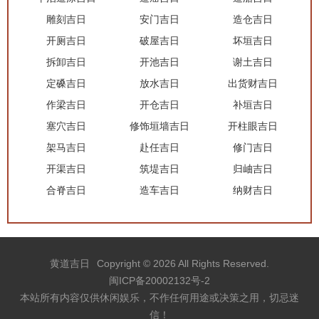
雕刻吉日
安门吉日
造仓吉日
开厕吉日
破屋吉日
坏垣吉日
拆卸吉日
开池吉日
谢土吉日
定磉吉日
放水吉日
出货财吉日
作梁吉日
开仓吉日
补垣吉日
塞穴吉日
修饰垣墙吉日
开柱眼吉日
架马吉日
赴任吉日
修门吉日
开渠吉日
筑堤吉日
归岫吉日
合脊吉日
造车吉日
纳财吉日
黄道吉日
Copyright © 2026 All Rights Reserved.
闽ICP备20002132号-2
本站所有内容仅供休闲娱乐，不作任何用途或决策之用，切忌迷
信！