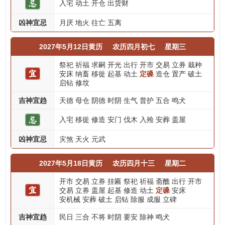
入宅
动土
开仓
出货财
凶神宜忌
月厌
地火
往亡
五离
2027年5月12日黄历
农历四月初七
星期三
祭祀
祈福
求嗣
开光
出行
开市
交易
立券
栽种
安床
纳畜
移徙
起基
动土
定磉
造仓
置产
破土
启钻
修坟
吉神宜趋
天德
母仓
阴德
时阴
生气
普护
五合
鸣犬
入宅
移徙
修造
安门
伐木
入殓
安葬
盖屋
凶神宜忌
灾煞
天火
元武
2027年5月18日黄历
农历四月十三
星期二
开市
交易
立券
挂匾
祭祀
祈福
斋醮
出行
开市
交易
立券
盖屋
起基
修造
动土
定磉
安床
安机械
安葬
破土
启钻
除服
成服
立碑
吉神宜趋
民日
三合
不将
时阴
要安
除神
鸣犬