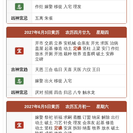
作灶
嫁娶
移徙
入宅
理发
凶神宜忌
五离
朱雀
2027年6月3日黄历
农历四月廿九
星期四
开市
交易
立券
安机械
会亲友
开光
求医
治病
盖屋
起基
修造
动土
定磉
竖柱
上梁
安门
作灶
放水
开厕
开池
栽种
牧养
造畜稠
破土
安葬
立碑
吉神宜趋
天恩
三合
临日
天喜
天医
六仪
王日
嫁娶
出火
移徙
入宅
凶神宜忌
厌对
招摇
四击
归忌
八专
触水龙
2027年6月5日黄历
农历五月初一
星期六
嫁娶
祭祀
祈福
求嗣
斋醮
订盟
纳采
解除
出行
动土
破土
习艺
针灸
理发
会亲友
起基
修造
动土
竖柱
定磉
安床
拆卸
纳畜
牧养
放水
破土