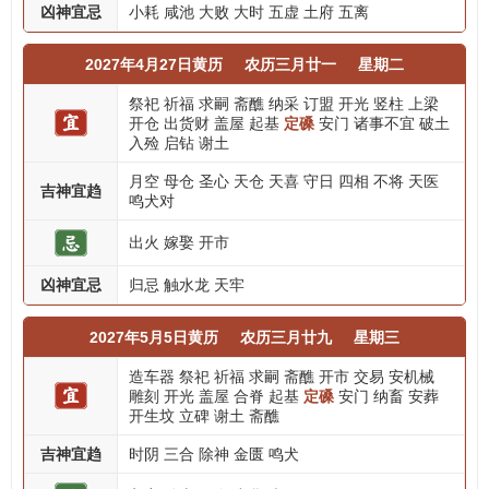
凶神宜忌
小耗
咸池
大败
大时
五虚
土府
五离
2027年4月27日黄历
农历三月廿一
星期二
祭祀
祈福
求嗣
斋醮
纳采
订盟
开光
竖柱
上梁
开仓
出货财
盖屋
起基
定磉
安门
诸事不宜
破土
入殓
启钻
谢土
月空
母仓
圣心
天仓
天喜
守日
四相
不将
天医
吉神宜趋
鸣犬对
出火
嫁娶
开市
凶神宜忌
归忌
触水龙
天牢
2027年5月5日黄历
农历三月廿九
星期三
造车器
祭祀
祈福
求嗣
斋醮
开市
交易
安机械
雕刻
开光
盖屋
合脊
起基
定磉
安门
纳畜
安葬
开生坟
立碑
谢土
斋醮
吉神宜趋
时阴
三合
除神
金匮
鸣犬