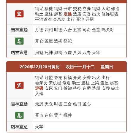
纳采
移徙
纳财
开市
交易
立券
纳财
入宅
修造
动土
竖柱
起基
定磉
造庙
安香
出火
修饰垣墙
平治道涂
会亲友
出行
开池
开厕
吉神宜趋
月德
四相
时德
六合
五富
司命
金堂
鸣犬对
开仓
盖屋
造桥
祭祀
凶神宜忌
河魁
死神
游祸
五虚
八风
八专
天牢
2026年12月20日黄历
农历十一月十二
星期日
纳采
订盟
祭祀
祈福
开光
安香
出火
出行
会亲友
安机械
修造
动土
竖柱
上梁
盖屋
起基
定磉
安床
安门
拆卸
移徙
造桥
造船
安葬
破土
入殓
吉神宜趋
天恩
天仓
时德
三合
临日
圣心
开市
造庙
置产
掘井
凶神宜忌
天牢