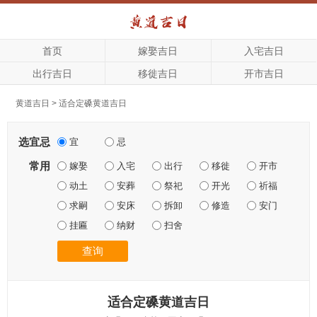
首页
嫁娶吉日
入宅吉日
出行吉日
移徙吉日
开市吉日
黄道吉日
>
适合定磉黄道吉日
选宜忌
宜
忌
常用
嫁娶
入宅
出行
移徙
开市
动土
安葬
祭祀
开光
祈福
求嗣
安床
拆卸
修造
安门
挂匾
纳财
扫舍
查询
适合定磉黄道吉日