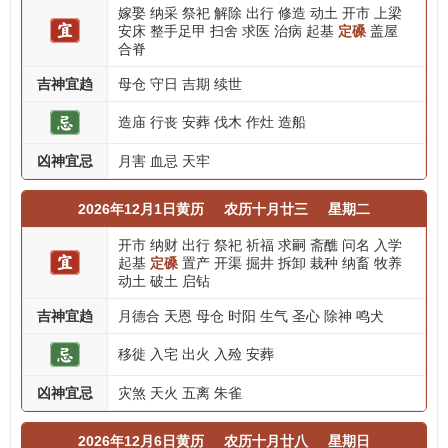
嫁娶
纳采
祭祀
解除
出行
修造
动土
开市
上梁
安床
整手足甲
扫舍
求医
治病
起基
定磉
盖屋
合脊
吉神宜趋
母仓
守日
吉期
续世
造庙
行丧
安葬
伐木
作灶
造船
凶神宜忌
月害
血忌
天牢
2026年12月1日黄历
农历十月廿三
星期二
开市
纳财
出行
祭祀
祈福
求嗣
斋醮
问名
入学
起基
定磉
置产
开渠
掘井
拆卸
栽种
纳畜
牧养
动土
破土
启钻
吉神宜趋
月德合
天恩
母仓
时阳
生气
圣心
除神
鸣犬
移徙
入宅
出火
入殓
安葬
凶神宜忌
灾煞
天火
五离
朱雀
2026年12月6日黄历
农历十月廿八
星期日