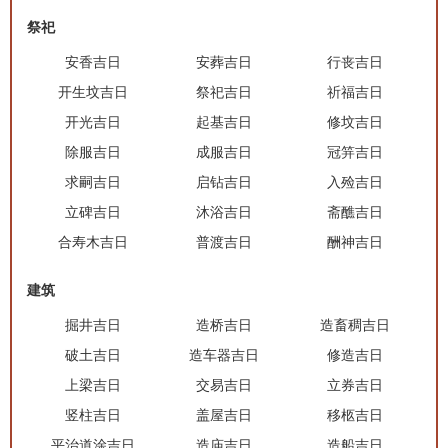
祭祀
安香吉日
安葬吉日
行丧吉日
开生坟吉日
祭祀吉日
祈福吉日
开光吉日
起基吉日
修坟吉日
除服吉日
成服吉日
冠笄吉日
求嗣吉日
启钻吉日
入殓吉日
立碑吉日
沐浴吉日
斋醮吉日
合寿木吉日
普渡吉日
酬神吉日
建筑
掘井吉日
造桥吉日
造畜稠吉日
破土吉日
造车器吉日
修造吉日
上梁吉日
交易吉日
立券吉日
竖柱吉日
盖屋吉日
移柩吉日
平治道涂吉日
造庙吉日
造船吉日