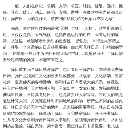
一般，人们在祭祀、求嗣、入学、求医、结婚、嫁娶、远行、搬
移、开市、破土、动工、修宅、安葬、凿井 在做这些事之前都会进
行，择吉日，为的是什么，求吉利俗话说“好的开始乃成功之母”
都说，古时候打仗的都讲究“天时、地利、人和”， 这里所说的天
时，不仅仅是指，天气气候，也指自然运行的时序、天道运行的规
律。从这里，就能够看出天时的重要性， 所以说，举行重大事情之
前，择取一个合适的吉日是很重要的。由此可见择日是一门精细的学
问，“并非是一些万年历里翻开哪天写的吉利，就是好日子。” 择日需
要经过精细的推算，不能草率定之。
择日重要吗？择日就是择吉，也叫看日子择吉日，本站是免费择
日网。择日是我国古文化的重要组成部分，从战争、文化活动、皇家
礼祭，道家佛家的各种活动，都和择吉日有着极大的关系。俗话说：
得天时得地利，天时地利人和；子靠出生，女靠行嫁；发福由地脉，
催福出良辰；不得真龙得日月，也是富贵旺人家等等。古时人们就是
通过计算太阳、月亮等星球对不同地域的影响，所产生不同的吉凶效
应。择日是求得天时气运的助力，是造福的重要手段。择吉日在涉及
诸如结婚嫁娶择日、修造动土择日、入宅搬家择日、开张开业择日、
生儿育女交合求嗣择吉日等重大事项时，必须选择吉日吉时，从而达
到趋吉避凶、福自天降、荣华富贵，因些择吉日非常重要。老式挂