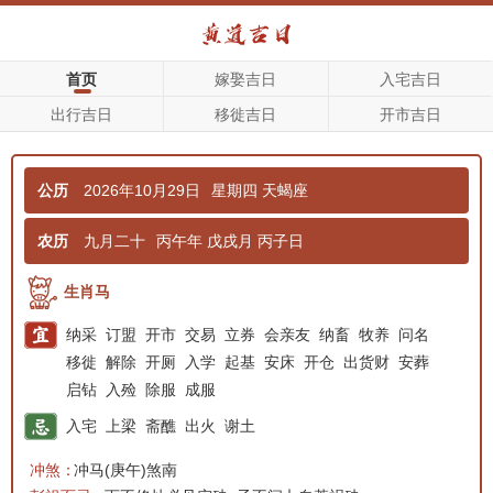
首页
嫁娶吉日
入宅吉日
出行吉日
移徙吉日
开市吉日
公历
2026年10月29日
星期四
天蝎座
农历
九月二十
丙午年 戊戌月 丙子日
生肖马
纳采
订盟
开市
交易
立券
会亲友
纳畜
牧养
问名
移徙
解除
开厕
入学
起基
安床
开仓
出货财
安葬
启钻
入殓
除服
成服
入宅
上梁
斋醮
出火
谢土
冲煞：
冲马(庚午)煞南