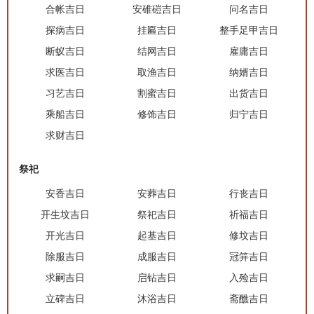
合帐吉日
安碓磑吉日
问名吉日
探病吉日
挂匾吉日
整手足甲吉日
断蚁吉日
结网吉日
雇庸吉日
求医吉日
取渔吉日
纳婿吉日
习艺吉日
割蜜吉日
出货吉日
乘船吉日
修饰吉日
归宁吉日
求财吉日
祭祀
安香吉日
安葬吉日
行丧吉日
开生坟吉日
祭祀吉日
祈福吉日
开光吉日
起基吉日
修坟吉日
除服吉日
成服吉日
冠笄吉日
求嗣吉日
启钻吉日
入殓吉日
立碑吉日
沐浴吉日
斋醮吉日