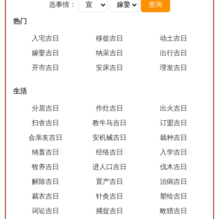
选事情：
查询
热门
入宅吉日
移徙吉日
动土吉日
嫁娶吉日
纳采吉日
出行吉日
开市吉日
安床吉日
理发吉日
生活
分居吉日
作灶吉日
出火吉日
扫舍吉日
教牛马吉日
订盟吉日
会亲友吉日
安机械吉日
栽种吉日
纳畜吉日
经络吉日
入学吉日
牧养吉日
进人口吉日
伐木吉日
解除吉日
置产吉日
治病吉日
裁衣吉日
针灸吉日
塑绘吉日
词讼吉日
捕捉吉日
畋猎吉日