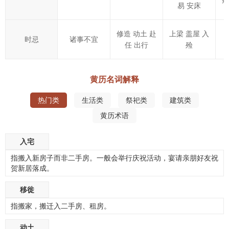
财
易 安床
修造 动土 赴
上梁 盖屋 入
时忌
诸事不宜
任 出行
殓
黄历名词解释
热门类
生活类
祭祀类
建筑类
黄历术语
入宅
指搬入新房子而非二手房。一般会举行庆祝活动，宴请亲朋好友祝
贺新居落成。
移徙
指搬家，搬迁入二手房、租房。
动土