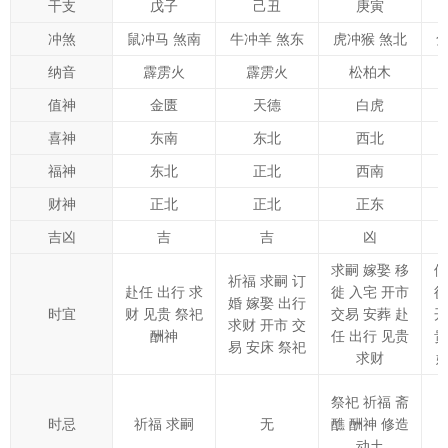
干支
戊子
己丑
庚寅
冲煞
鼠冲马 煞南
牛冲羊 煞东
虎冲猴 煞北
纳音
霹雳火
霹雳火
松柏木
值神
金匮
天德
白虎
喜神
东南
东北
西北
福神
东北
正北
西南
财神
正北
正北
正东
吉凶
吉
吉
凶
求嗣 嫁娶 移
修
祈福 求嗣 订
赴任 出行 求
徙 入宅 开市
徙
婚 嫁娶 出行
时宜
财 见贵 祭祀
交易 安葬 赴
开
求财 开市 交
酬神
任 出行 见贵
贵
易 安床 祭祀
求财
祭祀 祈福 斋
时忌
祈福 求嗣
无
醮 酬神 修造
动土