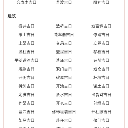
合寿木吉日
普渡吉日
酬神吉日
建筑
掘井吉日
造桥吉日
造畜稠吉日
破土吉日
造车器吉日
修造吉日
上梁吉日
交易吉日
立券吉日
竖柱吉日
盖屋吉日
移柩吉日
平治道涂吉日
造庙吉日
造船吉日
雕刻吉日
安门吉日
造仓吉日
开厕吉日
破屋吉日
坏垣吉日
拆卸吉日
开池吉日
谢土吉日
定磉吉日
放水吉日
出货财吉日
作梁吉日
开仓吉日
补垣吉日
塞穴吉日
修饰垣墙吉日
开柱眼吉日
架马吉日
赴任吉日
修门吉日