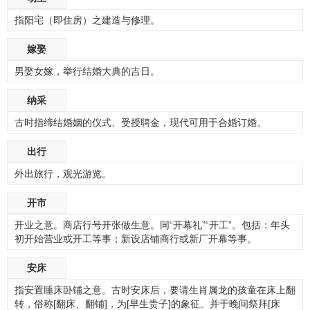
指阳宅（即住房）之建造与修理。
嫁娶
男娶女嫁，举行结婚大典的吉日。
纳采
古时指缔结婚姻的仪式、受授聘金，现代可用于合婚订婚。
出行
外出旅行，观光游览。
开市
开业之意。商店行号开张做生意。同“开幕礼”“开工”。包括：年头
初开始营业或开工等事；新设店铺商行或新厂开幕等事。
安床
指安置睡床卧铺之意。古时安床后，要请生肖属龙的孩童在床上翻
转，俗称[翻床、翻铺]，为[早生贵子]的象征。并于晚间祭拜[床