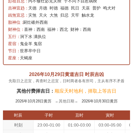
彭祖百忌：
丙不修灶必见灾殃
子不问卜自惹祸殃
吉神宜趋：
天德
月德
时德
福德
民日
天巫
普护
鸣犬对
凶煞宜忌：
灾煞
天火
大煞
归忌
天牢
触水龙
胎神位：
厨灶碓外西南
财神位：
喜神：西南
福神：西北
财神：西南
五行：
涧下水 满执位
星宿：
鬼金羊 鬼宿
节日：
世界卒中日
星座：
天蝎座
2026年10月29日黄道吉日 时辰吉凶
先取日之忌宜，再查时之忌宜，日时两者各有所司，主从有序不矛盾
其他付费择吉日：
顺应天时地利，择取上等吉日
2026年10月28日黄历
←其他日期→
2026年10月30日黄历
时辰
子时
丑时
寅时
时刻
23:00-01:00
01:00-03:00
03:00-05:00
0