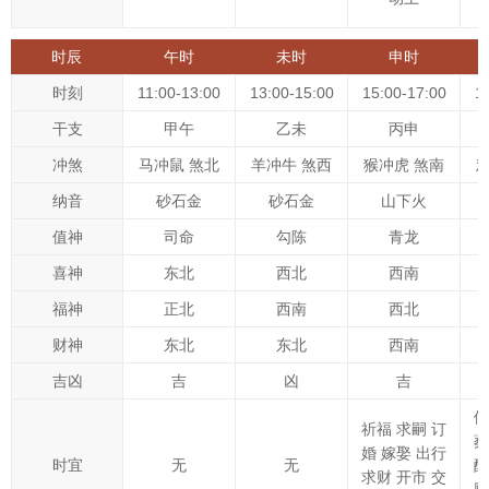
时辰
午时
未时
申时
时刻
11:00-13:00
13:00-15:00
15:00-17:00
1
干支
甲午
乙未
丙申
冲煞
马冲鼠 煞北
羊冲牛 煞西
猴冲虎 煞南
纳音
砂石金
砂石金
山下火
值神
司命
勾陈
青龙
喜神
东北
西北
西南
福神
正北
西南
西北
财神
东北
东北
西南
吉凶
吉
凶
吉
修
祈福 求嗣 订
葬
婚 嫁娶 出行
时宜
无
无
酬
求财 开市 交